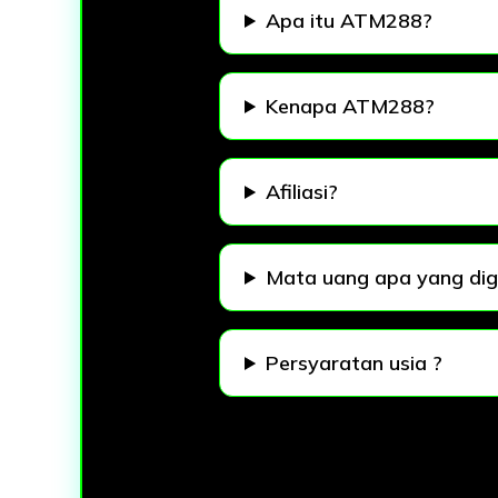
Apa itu ATM288?
Kenapa ATM288?
Afiliasi?
Mata uang apa yang di
Persyaratan usia ?