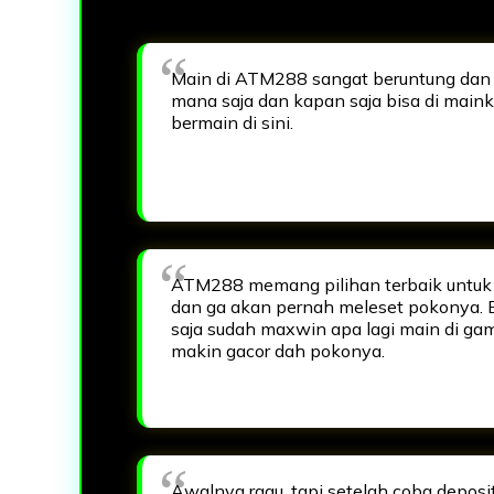
Main di ATM288 sangat beruntung dan c
mana saja dan kapan saja bisa di ma
bermain di sini.
ATM288 memang pilihan terbaik untuk 
dan ga akan pernah meleset pokonya. 
saja sudah maxwin apa lagi main di g
makin gacor dah pokonya.
Awalnya ragu, tapi setelah coba deposit