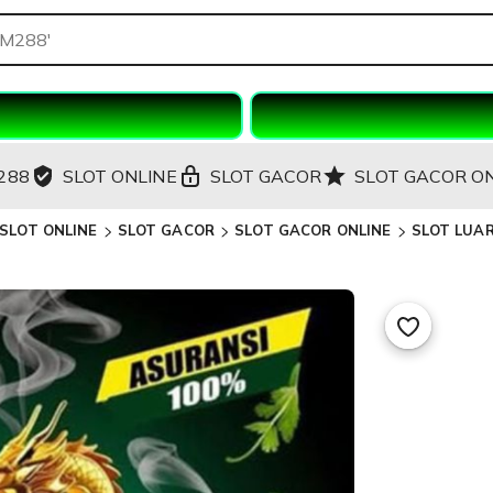
288
SLOT ONLINE
SLOT GACOR
SLOT GACOR O
SLOT ONLINE
SLOT GACOR
SLOT GACOR ONLINE
SLOT LUAR